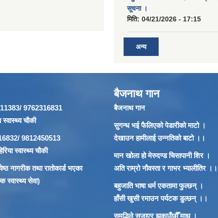
सूचना ।
मिति:
04/21/2026 - 17:15
अन्य
बैजनाथ गान
866911383/ 9762316831
बैजनाथ गान
 स्वास्थ्य चौकी
सुगन्ध भई फैलिएको पेडारीको माटो ।
62316832/ 9812450513
देखाउन हामीलाई उन्नतिको बाटो ।।
रिया स्वास्थ्य चौकी
मान खोला हो मेरुदण्ड चिसापानी शिर ।
 ज्येष्ठ नागरीक तथा रातोकार्ड भएका
अति राम्रो नौवस्ता र गाभर भ्यालीतिर ।।
 स्वास्थ्य सेवा)
बहुजाति भाषा धर्म एकतामा फुल्छन् ।
हाँसी खुसी रमाउन पर्यटक डुल्छन् ।।
समृद्धिले सजाएर झुकाउँछौँ माथ ।