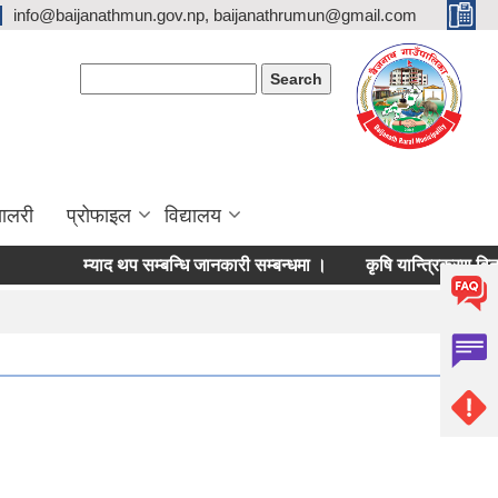
info@baijanathmun.gov.np, baijanathrumun@gmail.com
Search form
Search
यालरी
प्रोफाइल
विद्यालय
म्याद थप सम्बन्धि जानकारी सम्बन्धमा ।
कृषि यान्त्रिकरण वितरण स