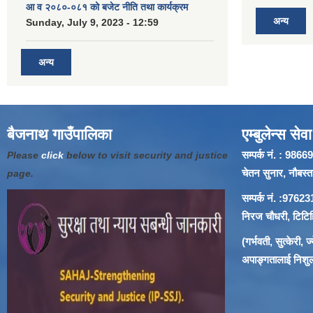
आ व २०८०-०८१ को बजेट नीति तथा कार्यक्रम
अन्य
Sunday, July 9, 2023 - 12:59
अन्य
बैजनाथ गाउँपालिका
एम्बुलेन्स सेवा
सम्पर्क नं. : 9
Please
click
below to visit security and justice
चेतन सुनार, नौबस्ता
page.
सम्पर्क नं. :97
निरज चौधरी, टिटिहि
(गर्भवती, सुत्केरी,
अपाङ्गतालाई निशुल्क