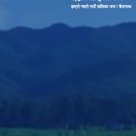
हाम्रो प्यारो गाउँ पालिका जय ! बैजनाथ
 "लैंगिक हिँसा विरुद्ध मौनता तोडौ, न्याय खोजौ" घरेलु हिंसा अन्त्य गरौ, सभ्य सम