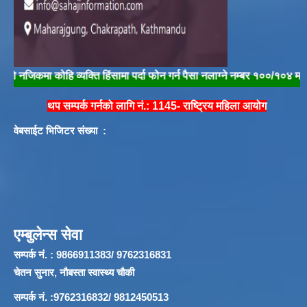
मा कोहि व्यक्ति हिंसामा पर्दा फोन गर्न पैसा नलाग्ने नम्बर १००/१०४ मा फोन गरी त
थप सम्पर्क गर्नको लागि नं.: 1145- राष्ट्रिय महिला आयोग
वेबसाईट भिजिटर संख्या :
एम्बुलेन्स सेवा
सम्पर्क नं. : 9866911383/ 9762316831
चेतन सुनार, नौबस्ता स्वास्थ्य चौकी
सम्पर्क नं. :9762316832/ 9812450513