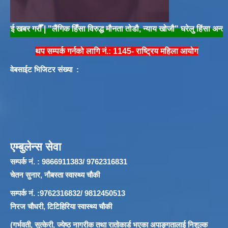
 गरौँ | "लैंगिक हिँसा विरुद्ध मौनता तोडौ, न्याय खोजौ" घरेलु हिंसा अन्त्य गरौ, 
थप सम्पर्क गर्नको लागि नं.: 1145- राष्ट्रिय महिला आयोग
वेबसाईट भिजिटर संख्या :
एम्बुलेन्स सेवा
सम्पर्क नं. : 9866911383/ 9762316831
चेतन सुनार, नौबस्ता स्वास्थ्य चौकी
सम्पर्क नं. :9762316832/ 9812450513
निरज चौधरी, टिटिहिरिया स्वास्थ्य चौकी
(गर्भवती, सुत्केरी, ज्येष्ठ नागरीक तथा रातोकार्ड भएका अपाङ्गतालाई निशुल्क