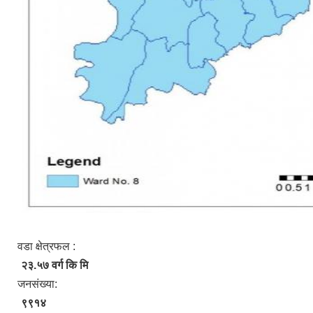
वडा क्षेत्रफल :
२३.५७ वर्ग कि मि
जनसंख्या:
९९१४