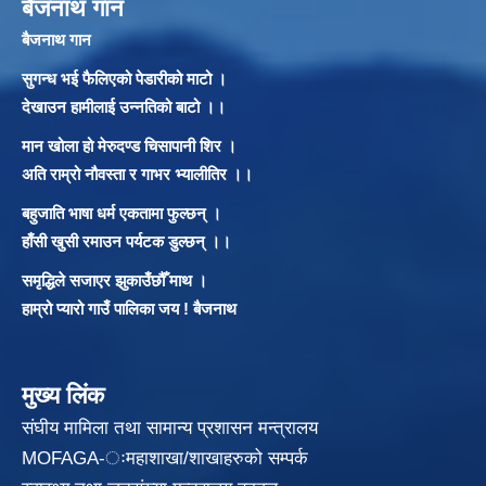
बैजनाथ गान
बैजनाथ गान
सुगन्ध भई फैलिएको पेडारीको माटो ।
देखाउन हामीलाई उन्नतिको बाटो ।।
मान खोला हो मेरुदण्ड चिसापानी शिर ।
अति राम्रो नौवस्ता र गाभर भ्यालीतिर ।।
बहुजाति भाषा धर्म एकतामा फुल्छन् ।
हाँसी खुसी रमाउन पर्यटक डुल्छन् ।।
समृद्धिले सजाएर झुकाउँछौँ माथ ।
हाम्रो प्यारो गाउँ पालिका जय ! बैजनाथ
मुख्य लिंक
संघीय मामिला तथा सामान्य प्रशासन मन्त्रालय
MOFAGA-ःमहाशाखा/शाखाहरुको सम्पर्क