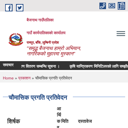
Skip to main content
बैजनाथ गाउँपालिका
गाउँ कार्यपालिकाको कार्यालय
रामपुर, बाँके, लुम्बिनी प्रदेश
"समृद्ध बैजनाथ हाम्रो अभियान,
नागरिकको मुहारमा मुस्कान"
समाचार
ि यान्त्रिकरण वितरण सम्बन्धि सूचना ।
कृषि यान्त्रिकरण मिनिटिलरको लागि सम्झौता भए
You are here
Home
»
प्रकाशन
» चौमासिक प्रगति प्रतिवेदन
चौमासिक प्रगति प्रतिवेदन
आ
र्थि
शिर्षक
क
मिति
दस्तावेज
व