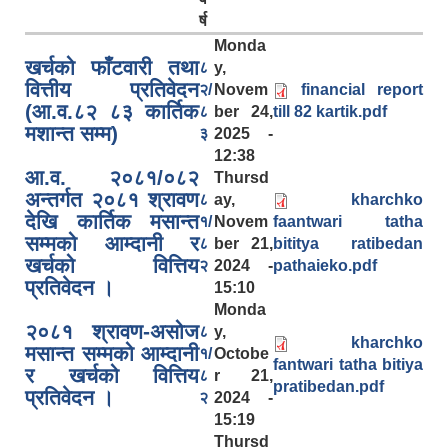
र्ष
Monda
खर्चको फाँटवारी तथा
८
y,
वित्तीय प्रतिवेदन
२/
Novem
financial report
(आ.व.८२ ८३ कार्तिक
८
ber 24,
till 82 kartik.pdf
मशान्त सम्म)
३
2025 -
12:38
आ.व. २०८१/०८२
Thursd
अन्तर्गत २०८१ श्रावण
८
ay,
kharchko
देखि कार्तिक मसान्त
१/
Novem
faantwari tatha
सम्मको आम्दानी र
८
ber 21,
bititya ratibedan
खर्चको वित्तिय
२
2024 -
pathaieko.pdf
प्रतिवेदन ।
15:10
Monda
२०८१ श्रावण-असोज
८
y,
kharchko
मसान्त सम्मको आम्दानी
१/
Octobe
fantwari tatha bitiya
र खर्चको वित्तिय
८
r 21,
pratibedan.pdf
प्रतिवेदन ।
२
2024 -
15:19
Thursd