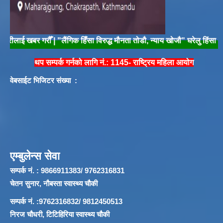
खबर गरौँ | "लैंगिक हिँसा विरुद्ध मौनता तोडौ, न्याय खोजौ" घरेलु हिंसा अन्त्य गर
थप सम्पर्क गर्नको लागि नं.: 1145- राष्ट्रिय महिला आयोग
वेबसाईट भिजिटर संख्या :
एम्बुलेन्स सेवा
सम्पर्क नं. : 9866911383/ 9762316831
चेतन सुनार, नौबस्ता स्वास्थ्य चौकी
सम्पर्क नं. :9762316832/ 9812450513
निरज चौधरी, टिटिहिरिया स्वास्थ्य चौकी