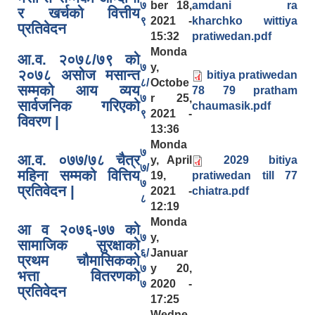
७
ber 18,
amdani ra
र खर्चको वित्तीय
९
2021 -
kharchko wittiya
प्रतिवेदन
15:32
pratiwedan.pdf
Monda
आ.व. २०७८/७९ को
७
y,
२०७८ असोज मसान्त
bitiya pratiwedan
८/
Octobe
सम्मको आय व्यय
78 79 pratham
७
r 25,
सार्वजनिक गरिएको
chaumasik.pdf
९
2021 -
विवरण |
13:36
Monda
७
आ.व. ०७७/७८ चैत्र
y, April
2029 bitiya
७/
महिना सम्मको वित्तिय
19,
pratiwedan till 77
७
प्रतिवेदन |
2021 -
chiatra.pdf
८
12:19
Monda
आ व २०७६-७७ को
७
y,
सामाजिक सुरक्षाको
६/
Januar
प्रथम चौमासिकको
७
y 20,
भत्ता वितरणको
७
2020 -
प्रतिवेदन
17:25
Wedne