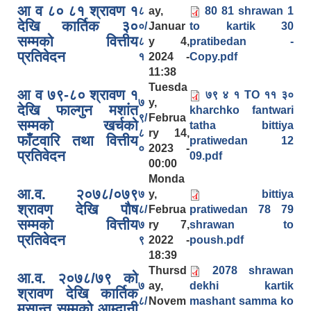
आ व ८० ८१ श्रावण १
८
ay,
80 81 shrawan 1
देखि कार्तिक ३०
०/
Januar
to kartik 30
सम्मको वित्तीय
८
y 4,
pratibedan -
प्रतिवेदन
१
2024 -
Copy.pdf
11:38
Tuesda
आ व ७९-८० श्रावण १
७९ ४ १ TO ११ ३०
७
y,
देखि फाल्गुन मशांत
kharchko fantwari
९/
Februa
सम्मको खर्चको
tatha bittiya
८
ry 14,
फाँटवारि तथा वित्तीय
pratiwedan 12
०
2023 -
प्रतिवेदन
09.pdf
00:00
Monda
आ.व. २०७८/०७९
७
y,
bittiya
श्रावण देखि पौष
८/
Februa
pratiwedan 78 79
सम्मको वित्तीय
७
ry 7,
shrawan to
प्रतिवेदन
९
2022 -
poush.pdf
18:39
Thursd
2078 shrawan
आ.व. २०७८/७९ को
७
ay,
dekhi kartik
श्रावण देखि कार्तिक
८/
Novem
mashant samma ko
मसान्त सम्मको आम्दानी