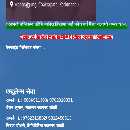
्नो नजिकमा कोहि व्यक्ति हिंसामा पर्दा फोन गर्न पैसा नलाग्ने नम्बर १००/१०४ मा फ
थप सम्पर्क गर्नको लागि नं.: 1145- राष्ट्रिय महिला आयोग
वेबसाईट भिजिटर संख्या :
एम्बुलेन्स सेवा
सम्पर्क नं. : 9866911383/ 9762316831
चेतन सुनार, नौबस्ता स्वास्थ्य चौकी
सम्पर्क नं. :9762316832/ 9812450513
निरज चौधरी, टिटिहिरिया स्वास्थ्य चौकी