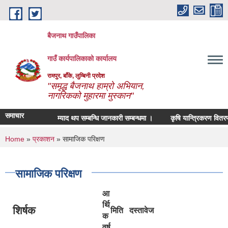
Skip to main content
बैजनाथ गाउँपालिका
गाउँ कार्यपालिकाको कार्यालय
रामपुर, बाँके, लुम्बिनी प्रदेश
"समृद्ध बैजनाथ हाम्रो अभियान,
नागरिकको मुहारमा मुस्कान"
समाचार
म्याद थप सम्बन्धि जानकारी सम्बन्धमा ।
कृषि यान्त्रिकरण वितरण सम
You are here
Home
»
प्रकाशन
» सामाजिक परिक्षण
सामाजिक परिक्षण
आ
र्थि
शिर्षक
मिति
दस्तावेज
क
वर्ष