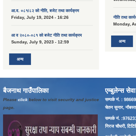
आ.व. ०८१/८२ को नीति, बजेट तथा कार्यक्रम
Friday, July 19, 2024 - 16:26
नीति तथा कार्
Monday, Au
आ व २०८०-०८१ को बजेट नीति तथा कार्यक्रम
अन्य
Sunday, July 9, 2023 - 12:59
अन्य
बैजनाथ गाउँपालिका
एम्बुलेन्स सेवा
सम्पर्क नं. : 9
Please
click
below to visit security and justice
चेतन सुनार, नौबस्ता
page.
सम्पर्क नं. :97
निरज चौधरी, टिटिहि