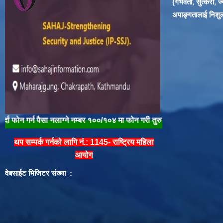
(गर्भवती, सुत्केरी,
अपाङ्गतालाई निशुल्क
पैसा नलाग्ने नम्बर १००/१०४ मा फोन गरी तुरुन्त प्रहरीलाई खबर गरौँ | "लैंगिक हिँस
थप सम्पर्क गर्नको लागि नं.: 1145- राष्ट्रिय महिला
आयोग
वेबसाईट भिजिटर संख्या :