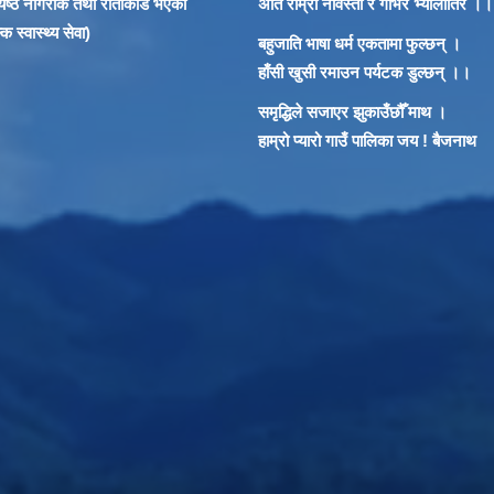
 ज्येष्ठ नागरीक तथा रातोकार्ड भएका
अति राम्रो नौवस्ता र गाभर भ्यालीतिर ।।
 स्वास्थ्य सेवा)
बहुजाति भाषा धर्म एकतामा फुल्छन् ।
हाँसी खुसी रमाउन पर्यटक डुल्छन् ।।
समृद्धिले सजाएर झुकाउँछौँ माथ ।
हाम्रो प्यारो गाउँ पालिका जय ! बैजनाथ
ा विरुद्ध मौनता तोडौ, न्याय खोजौ" घरेलु हिंसा अन्त्य गरौ, सभ्य समाजको निर्माण 