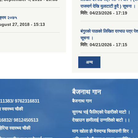
राजमार्ग देखि मुलाटाटी हुदै ) सूचना ।
मिति:
04/23/2026 - 17:19
यक्रम २०७५
gust 27, 2018 - 15:13
बंगुरको पाठाको लिखित दरभाउ पत्र पेश ग
सूचना ।
मिति:
04/21/2026 - 17:15
अन्य
बैजनाथ गान
866911383/ 9762316831
बैजनाथ गान
 स्वास्थ्य चौकी
सुगन्ध भई फैलिएको पेडारीको माटो ।
62316832/ 9812450513
देखाउन हामीलाई उन्नतिको बाटो ।।
रिया स्वास्थ्य चौकी
मान खोला हो मेरुदण्ड चिसापानी शिर ।