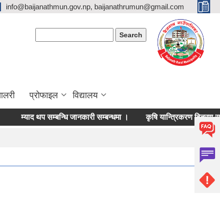
info@baijanathmun.gov.np, baijanathrumun@gmail.com
Search form
Search
यालरी
प्रोफाइल
विद्यालय
म्याद थप सम्बन्धि जानकारी सम्बन्धमा ।
कृषि यान्त्रिकरण वितरण सम्बन्धि