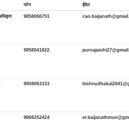
फोन
ईमेल
 अधिकृत
9858066751
cao.baijanath@gmail
9858041922
purnajaishi27@gmai
9858063333
bishnudhakal2041@g
9868252424
er.baijanathmun@gm