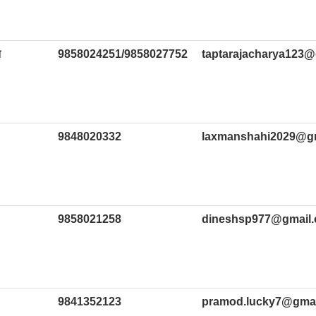
त
9858024251/9858027752
taptarajacharya123
9848020332
laxmanshahi2029@g
9858021258
dineshsp977@gmail
9841352123
pramod.lucky7@gmai