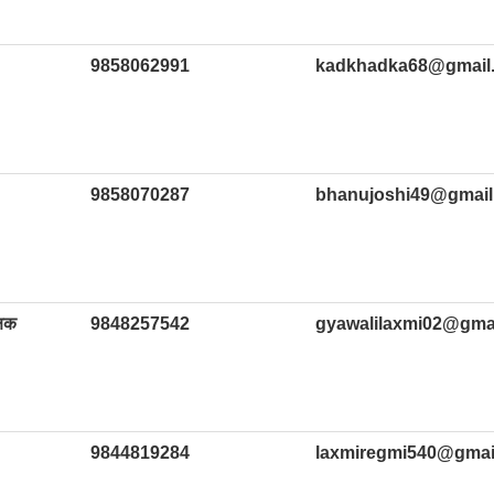
9858062991
kadkhadka68@gmail
9858070287
bhanujoshi49@gmail
्षक
9848257542
gyawalilaxmi02@gma
9844819284
laxmiregmi540@gmai