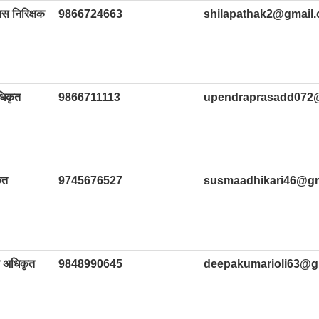
स निरिक्षक
9866724663
shilapathak2@gmail
धिकृत
9866711113
upendraprasadd072
ृत
9745676527
susmaadhikari46@gm
 अधिकृत
9848990645
deepakumarioli63@g