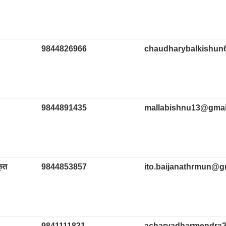
9844826966
chaudharybalkishun
9844891435
mallabishnu13@gmai
कृत
9844853857
ito.baijanathrmun@g
9841111831
acharyadharmendra