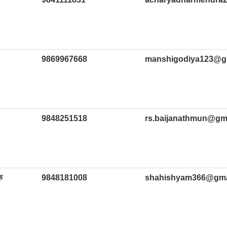
9869967668
manshigodiya123@g
9848251518
rs.baijanathmun@gm
क
9848181008
shahishyam366@gma