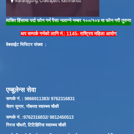
 हिंसामा पर्दा फोन गर्न पैसा नलाग्ने नम्बर १००/१०४ मा फोन गरी तुरुन्त प्रहरीलाई
थप सम्पर्क गर्नको लागि नं.: 1145- राष्ट्रिय महिला आयोग
वेबसाईट भिजिटर संख्या :
एम्बुलेन्स सेवा
सम्पर्क नं. : 9866911383/ 9762316831
चेतन सुनार, नौबस्ता स्वास्थ्य चौकी
सम्पर्क नं. :9762316832/ 9812450513
निरज चौधरी, टिटिहिरिया स्वास्थ्य चौकी