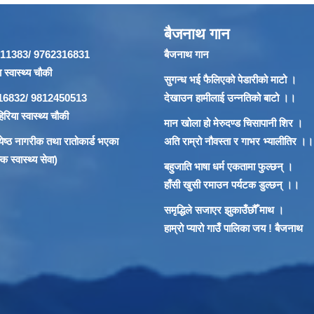
बैजनाथ गान
866911383/ 9762316831
बैजनाथ गान
 स्वास्थ्य चौकी
सुगन्ध भई फैलिएको पेडारीको माटो ।
62316832/ 9812450513
देखाउन हामीलाई उन्नतिको बाटो ।।
रिया स्वास्थ्य चौकी
मान खोला हो मेरुदण्ड चिसापानी शिर ।
 ज्येष्ठ नागरीक तथा रातोकार्ड भएका
अति राम्रो नौवस्ता र गाभर भ्यालीतिर ।।
 स्वास्थ्य सेवा)
बहुजाति भाषा धर्म एकतामा फुल्छन् ।
हाँसी खुसी रमाउन पर्यटक डुल्छन् ।।
समृद्धिले सजाएर झुकाउँछौँ माथ ।
हाम्रो प्यारो गाउँ पालिका जय ! बैजनाथ
गरी तुरुन्त प्रहरीलाई खबर गरौँ | "लैंगिक हिँसा विरुद्ध मौनता तोडौ, न्याय खोजौ"