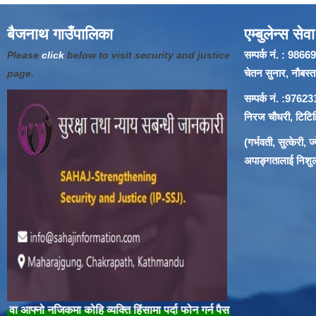
बैजनाथ गाउँपालिका
एम्बुलेन्स सेवा
सम्पर्क नं. : 9
Please
click
below to visit security and justice
चेतन सुनार, नौबस्ता
page.
सम्पर्क नं. :97
निरज चौधरी, टिटिहि
(गर्भवती, सुत्केरी,
अपाङ्गतालाई निशुल्क
ो नजिकमा कोहि व्यक्ति हिंसामा पर्दा फोन गर्न पैसा नलाग्ने नम्बर १००/१०४ मा फोन 