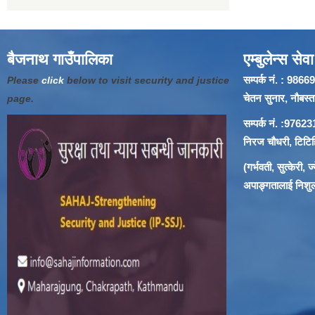
बैजनाथ गाउँपालिका
एम्बुलेन्स सेवा
सम्पर्क नं. : 9
Please
click
below to visit security and justice
चेतन सुनार, नौबस्ता
page.
सम्पर्क नं. :97
निरज चौधरी, टिटिहि
(गर्भवती, सुत्केरी,
अपाङ्गतालाई निशुल्क