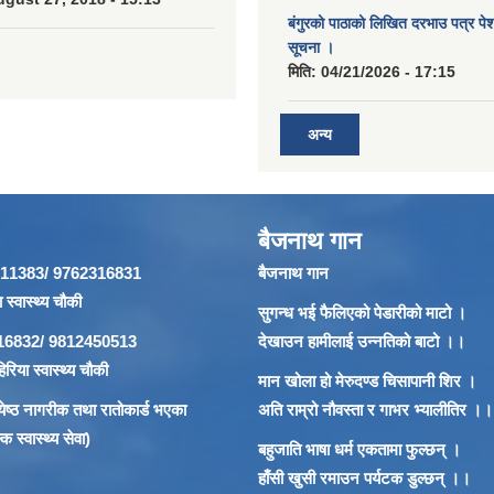
बंगुरको पाठाको लिखित दरभाउ पत्र पेश ग
सूचना ।
मिति:
04/21/2026 - 17:15
अन्य
बैजनाथ गान
866911383/ 9762316831
बैजनाथ गान
 स्वास्थ्य चौकी
सुगन्ध भई फैलिएको पेडारीको माटो ।
62316832/ 9812450513
देखाउन हामीलाई उन्नतिको बाटो ।।
रिया स्वास्थ्य चौकी
मान खोला हो मेरुदण्ड चिसापानी शिर ।
 ज्येष्ठ नागरीक तथा रातोकार्ड भएका
अति राम्रो नौवस्ता र गाभर भ्यालीतिर ।।
 स्वास्थ्य सेवा)
बहुजाति भाषा धर्म एकतामा फुल्छन् ।
हाँसी खुसी रमाउन पर्यटक डुल्छन् ।।