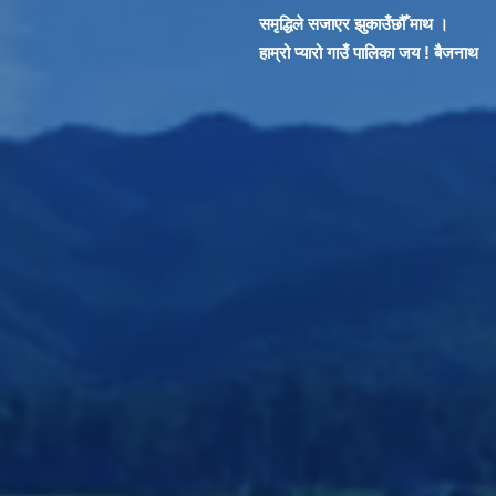
समृद्धिले सजाएर झुकाउँछौँ माथ ।
हाम्रो प्यारो गाउँ पालिका जय ! बैजनाथ
तुरुन्त प्रहरीलाई खबर गरौँ | "लैंगिक हिँसा विरुद्ध मौनता तोडौ, न्याय खोजौ" घरे