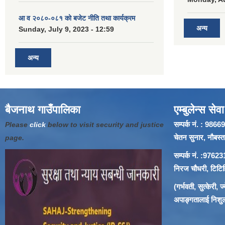
आ व २०८०-०८१ को बजेट नीति तथा कार्यक्रम
अन्य
Sunday, July 9, 2023 - 12:59
अन्य
बैजनाथ गाउँपालिका
एम्बुलेन्स सेवा
सम्पर्क नं. : 9
Please
click
below to visit security and justice
चेतन सुनार, नौबस्ता
page.
सम्पर्क नं. :97
निरज चौधरी, टिटिहि
(गर्भवती, सुत्केरी,
अपाङ्गतालाई निशुल्क