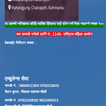
्नो नजिकमा कोहि व्यक्ति हिंसामा पर्दा फोन गर्न पैसा नलाग्ने नम्बर १००/१०४ मा फ
थप सम्पर्क गर्नको लागि नं.: 1145- राष्ट्रिय महिला आयोग
वेबसाईट भिजिटर संख्या :
एम्बुलेन्स सेवा
सम्पर्क नं. : 9866911383/ 9762316831
चेतन सुनार, नौबस्ता स्वास्थ्य चौकी
सम्पर्क नं. :9762316832/ 9812450513