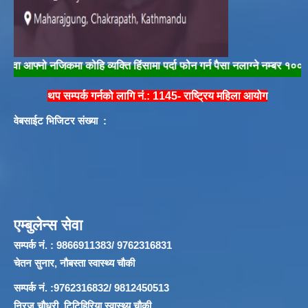
्नो नजिकमा कोहि व्यक्ति हिंसामा पर्दा फोन गर्न पैसा नलाग्ने नम्बर १००/१०४ मा फ
थप सम्पर्क गर्नको लागि नं.: 1145- राष्ट्रिय महिला आयोग
वेबसाईट भिजिटर संख्या :
एम्बुलेन्स सेवा
सम्पर्क नं. : 9866911383/ 9762316831
चेतन सुनार, नौबस्ता स्वास्थ्य चौकी
सम्पर्क नं. :9762316832/ 9812450513
निरज चौधरी, टिटिहिरिया स्वास्थ्य चौकी