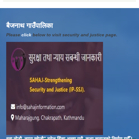
बैजनाथ गाउँपालिका
Please
click
below to visit security and justice page.
 तोडौ, न्याय खोजौ" घरेलु हिंसा अन्त्य गरौ, सभ्य समाजको निर्माण गरौँ |