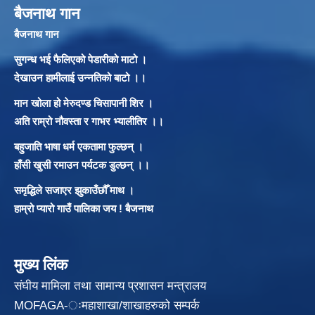
बैजनाथ गान
बैजनाथ गान
सुगन्ध भई फैलिएको पेडारीको माटो ।
देखाउन हामीलाई उन्नतिको बाटो ।।
मान खोला हो मेरुदण्ड चिसापानी शिर ।
अति राम्रो नौवस्ता र गाभर भ्यालीतिर ।।
बहुजाति भाषा धर्म एकतामा फुल्छन् ।
हाँसी खुसी रमाउन पर्यटक डुल्छन् ।।
समृद्धिले सजाएर झुकाउँछौँ माथ ।
हाम्रो प्यारो गाउँ पालिका जय ! बैजनाथ
मुख्य लिंक
संघीय मामिला तथा सामान्य प्रशासन मन्त्रालय
MOFAGA-ःमहाशाखा/शाखाहरुको सम्पर्क