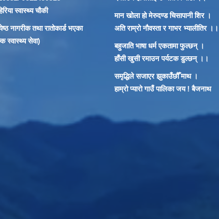
रिया स्वास्थ्य चौकी
मान खोला हो मेरुदण्ड चिसापानी शिर ।
 ज्येष्ठ नागरीक तथा रातोकार्ड भएका
अति राम्रो नौवस्ता र गाभर भ्यालीतिर ।।
 स्वास्थ्य सेवा)
बहुजाति भाषा धर्म एकतामा फुल्छन् ।
हाँसी खुसी रमाउन पर्यटक डुल्छन् ।।
समृद्धिले सजाएर झुकाउँछौँ माथ ।
हाम्रो प्यारो गाउँ पालिका जय ! बैजनाथ
प्रहरीलाई खबर गरौँ | "लैंगिक हिँसा विरुद्ध मौनता तोडौ, न्याय खोजौ" घरेलु हिंसा