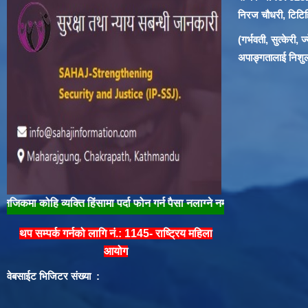
निरज चौधरी, टिटिहि
(गर्भवती, सुत्केरी,
अपाङ्गतालाई निशुल्क
 व्यक्ति हिंसामा पर्दा फोन गर्न पैसा नलाग्ने नम्बर १००/१०४ मा फोन गरी तुरुन्त 
थप सम्पर्क गर्नको लागि नं.: 1145- राष्ट्रिय महिला
आयोग
वेबसाईट भिजिटर संख्या :