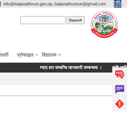
info@baijanathmun.gov.np, baijanathrumun@gmail.com
Search form
Search
यालरी
प्रोफाइल
विद्यालय
म्याद थप सम्बन्धि जानकारी सम्बन्धमा ।
कृषि यान्त्रि