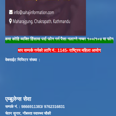
हि व्यक्ति हिंसामा पर्दा फोन गर्न पैसा नलाग्ने नम्बर १००/१०४ मा फोन गरी तुरुन्
थप सम्पर्क गर्नको लागि नं.: 1145- राष्ट्रिय महिला आयोग
वेबसाईट भिजिटर संख्या :
एम्बुलेन्स सेवा
सम्पर्क नं. : 9866911383/ 9762316831
चेतन सुनार, नौबस्ता स्वास्थ्य चौकी