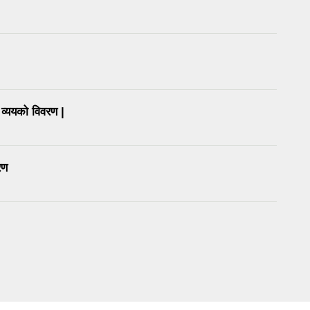
्ययको विवरण |
रण