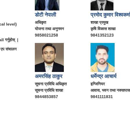
डोटी नेपाली
प्रमोद कुमार विश्वकर्म
अधिकृत
शाखा प्रमुख
cal level)
योजना तथा अनुगमन
कृषि विकास शाखा
9858021258
9841352123
 गर्नुहोस् |
ी एप संचालन
अमरसिंह ठाकुर
धर्मेन्द्र आचार्य
सूचना प्रविधि अधिकृत
इन्जिनियर
सूचना प्रविधि शाखा
आवास, भवन तथा नक्सापास 
9844853857
9841111831