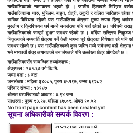
वनकटवा वडा नम्बर ३ र हालको वडा नं ७ पेडारीमा जन्मेका बैजनाथ थार
गाउँपालिकाको नामाकरण भएको हो । जातीय हिसाबले मिश्रित बसो
गाउँपालिकामा थारु, मुस्लिम, बाहुन, क्षेत्री, ठकुरी र दलित जातिहरू रहेक
भाषिक विविधता रहेको यस गाउँपालिका क्षेत्रमा मुख्य रूपमा हिन्दु धर्मावल
मुस्लीम र क्रिश्चियन धर्म मान्ने जनसंख्या पनि यहाँ रहेको छ। पश्चिमी तराइ क्
गाउँपालिकाको सम्पूर्ण भुभाग समथर रहेको छ । बर्दिया राष्ट्रिय निकुञ्ज र 
निकुञ्जको मध्यवर्ति क्षेत्रमा पर्ने केही भागमा चुरे क्षेत्रका विषेशता रहे पनि अ
समथर रहेको छ। यस गाउँपालिकाको कुल जमिन मध्ये सबैभन्दा बढी क्षेत्रमा 
भने मध्यवर्ती क्षेत्र लगायतको बन जंगलले पनि उल्लेख्य क्षेत्र ओगटेको छ ।
गाउँपालिकासँग सम्बन्धित तथ्यांकहरू :
क्षेत्रफल : १४१.६७ वर्ग कि.मि.
जम्मा वडा : ८ वटा
जनसंख्या : महिला ३४०८५, पुरुष ३५१९७, जम्मा ६९२८२
परिवार संख्या : १३९८७
औसत घरपरिवारको आकार : ४.९४ जना
साक्षरता : पुरुष ९३.९७, महिला ८७.०९, ओषत ९०.५२
No front page content has been created yet.
सूचना अधिकारीको सम्पर्क विवरण :