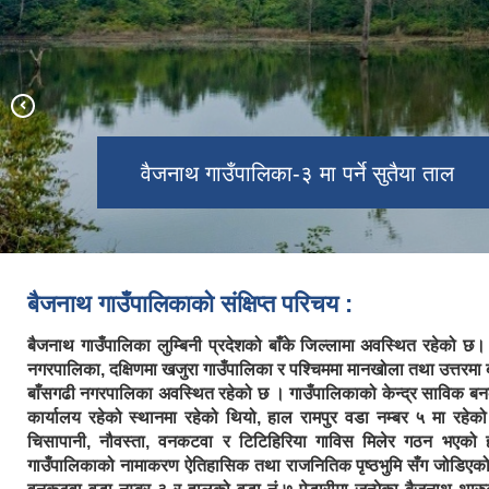
जनप्रतिनिधि ज्यूहरुको सामुहिक तस्वीर
गावर अस्ट्रीच फारम
गावर होमस्टे
(२०७९)
वैजनाथ गाउँपालिका-३ मा पर्ने सुतैया ताल
बैजनाथ गाउँपालिकाको संक्षिप्त परिचय :
बैजनाथ गाउँपालिका लुम्बिनी प्रदेशको बाँके जिल्लामा अवस्थित रहेको छ। 
नगरपालिका, दक्षिणमा खजुरा गाउँपालिका र पश्चिममा मानखोला तथा उत्तरमा ब
बाँसगढी नगरपालिका अवस्थित रहेको छ । गाउँपालिकाको केन्द्र साविक 
कार्यालय रहेको स्थानमा रहेको थियो, हाल रामपुर वडा नम्बर ५ मा रह
चिसापानी, नौवस्ता, वनकटवा र टिटिहिरिया गाविस मिलेर गठन भएको
गाउँपालिकाको नामाकरण ऐतिहासिक तथा राजनितिक पृष्ठभुमि सँग जोडिए