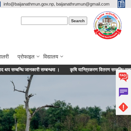
info@baijanathmun.gov.np, baijanathrumun@gmail.com
Search form
Search
यालरी
प्रोफाइल
विद्यालय
्धि जानकारी सम्बन्धमा ।
कृषि यान्त्रिकरण वितरण सम्बन्धि सूचना ।
क