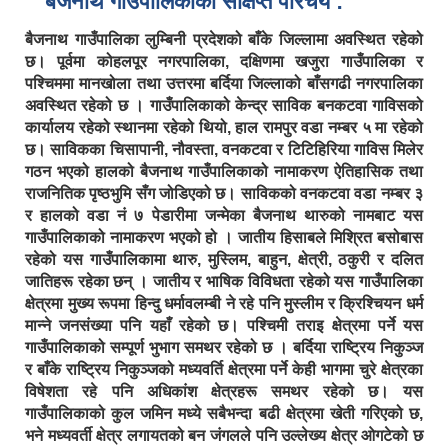
बैजनाथ गाउँपालिकाको संक्षिप्त परिचय :
बैजनाथ गाउँपालिका लुम्बिनी प्रदेशको बाँके जिल्लामा अवस्थित रहेको
छ। पूर्वमा कोहलपूर नगरपालिका, दक्षिणमा खजुरा गाउँपालिका र
पश्चिममा मानखोला तथा उत्तरमा बर्दिया जिल्लाको बाँसगढी नगरपालिका
अवस्थित रहेको छ । गाउँपालिकाको केन्द्र साविक बनकटवा गाविसको
कार्यालय रहेको स्थानमा रहेको थियो, हाल रामपुर वडा नम्बर ५ मा रहेको
छ। साविकका चिसापानी, नौवस्ता, वनकटवा र टिटिहिरिया गाविस मिलेर
गठन भएको हालको बैजनाथ गाउँपालिकाको नामाकरण ऐतिहासिक तथा
राजनितिक पृष्ठभुमि सँग जोडिएको छ। साविकको वनकटवा वडा नम्बर ३
र हालको वडा नं ७ पेडारीमा जन्मेका बैजनाथ थारुको नामबाट यस
गाउँपालिकाको नामाकरण भएको हो । जातीय हिसाबले मिश्रित बसोबास
रहेको यस गाउँपालिकामा थारु, मुस्लिम, बाहुन, क्षेत्री, ठकुरी र दलित
जातिहरू रहेका छन् । जातीय र भाषिक विविधता रहेको यस गाउँपालिका
क्षेत्रमा मुख्य रूपमा हिन्दु धर्मावलम्बी ने रहे पनि मुस्लीम र क्रिश्चियन धर्म
मान्ने जनसंख्या पनि यहाँ रहेको छ। पश्चिमी तराइ क्षेत्रमा पर्ने यस
गाउँपालिकाको सम्पूर्ण भुभाग समथर रहेको छ । बर्दिया राष्ट्रिय निकुञ्ज
र बाँके राष्ट्रिय निकुञ्जको मध्यवर्ति क्षेत्रमा पर्ने केही भागमा चुरे क्षेत्रका
विषेशता रहे पनि अधिकांश क्षेत्रहरू समथर रहेको छ। यस
गाउँपालिकाको कुल जमिन मध्ये सबैभन्दा बढी क्षेत्रमा खेती गरिएको छ,
भने मध्यवर्ती क्षेत्र लगायतको बन जंगलले पनि उल्लेख्य क्षेत्र ओगटेको छ