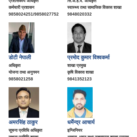
प्रशासकीय अधिकृत
सि.अ.हे.व. अधिकृत
कर्मचारी प्रशासन
स्वास्थ्य तथा सामाजिक विकास शाखा
9858024251/9858027752
9848020332
डोटी नेपाली
प्रमोद कुमार विश्वकर्मा
अधिकृत
शाखा प्रमुख
योजना तथा अनुगमन
कृषि विकास शाखा
9858021258
9841352123
अमरसिंह ठाकुर
धर्मेन्द्र आचार्य
सूचना प्रविधि अधिकृत
इन्जिनियर
सूचना प्रविधि शाखा
आवास, भवन तथा नक्सापास शाखा प्रमुख